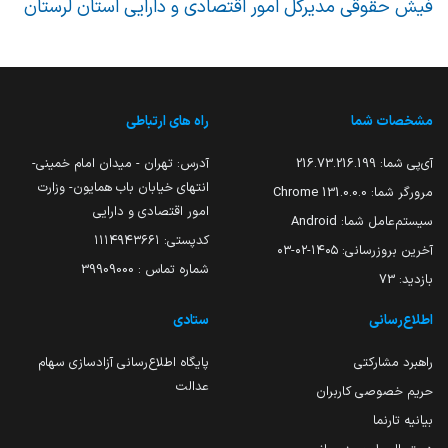
فیش حقوقی مدیرکل امور اقتصادی و دارایی استان لرستان
مشخصات شما
راه های ارتباطی
آی‌پی شما:
216.73.216.199
آدرس: تهران - میدان امام خمینی-
انتهای خیابان باب همایون- وزارت
مرورگر شما:
131.0.0.0 Chrome
امور اقتصادی و دارایی
سیستم‌عامل شما:
Android
کدپستی: ۱۱۱۴۹۴۳۶۶۱
آخرین بروزرسانی:
۱۴۰۵-۰۲-۰۳
شماره تماس : 39909000
بازدید:
73
اطلاع‌رسانی
ستادی
راهبرد مشارکتی
پایگاه اطلاع‌رسانی آزادسازی سهام
عدالت
حریم خصوصی کاربران
بیانیه تارنما