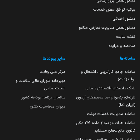
دستورالعمل بروز رسانی
بیانیه توافق سطح خدمات
منشور اخلاقی
دستورالعمل مدیریت تعارض منافع
نقشه سایت
مناقصه و مزایده
سامانه‌ها
سایر پیوندها
سامانه جامع کارآفرینی ، اشتغال و
مرکز ملی رقابت
تولید(کات)
دبیرخانه شورای عالی سلامت و
بانک داده‌های اقتصادی و مالی
امنیت غذایی
تارنمای پنجره واحد محیط‌های آزمون
سازمان برنامه بودجه کشور
(ایران تما)
دیوان محاسبات کشور
سامانه مدیریت خدمات دولت
سامانه هیات موضوع ماده 251 مکرر
قانون مالیات‌های مستقیم
سامانه تشخیص صلاحیت حسابداران