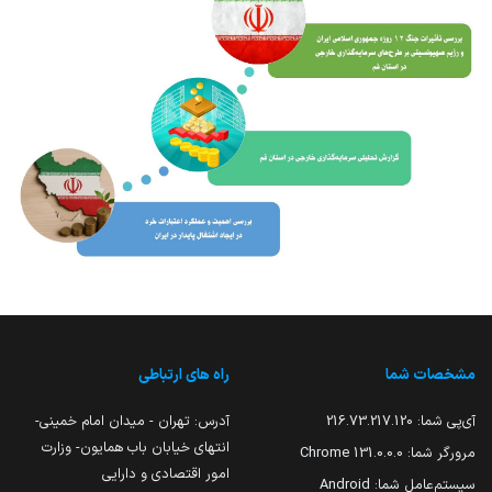
مشخصات شما
راه های ارتباطی
آی‌پی شما:
216.73.217.120
آدرس: تهران - میدان امام خمینی-
انتهای خیابان باب همایون- وزارت
مرورگر شما:
131.0.0.0 Chrome
امور اقتصادی و دارایی
سیستم‌عامل شما:
Android