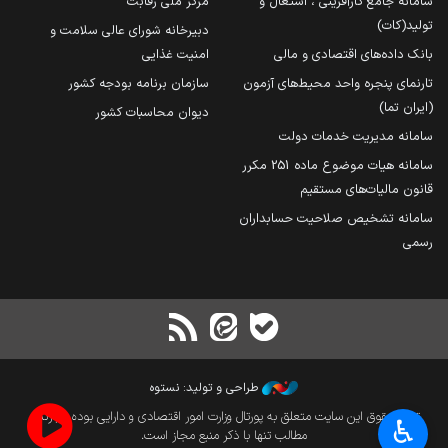
سامانه جامع کارآفرینی ، اشتغال و
مرکز ملی رقابت
تولید(کات)
دبیرخانه شورای عالی سلامت و
بانک داده‌های اقتصادی و مالی
امنیت غذایی
تارنمای پنجره واحد محیط‌های آزمون
سازمان برنامه بودجه کشور
(ایران تما)
دیوان محاسبات کشور
سامانه مدیریت خدمات دولت
سامانه هیات موضوع ماده 251 مکرر
قانون مالیات‌های مستقیم
سامانه تشخیص صلاحیت حسابداران
رسمی
طراحی و تولید: نستوه
تمام حقوق این سایت متعلق به پورتال وزارت امور اقتصادی و دارایی بوده و بازنشر
♿︎
مطالب تنها با ذکر منبع مجاز است.