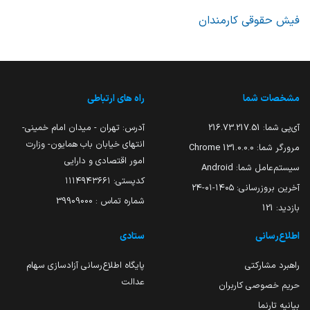
فیش‌ حقوقی کارمندان
مشخصات شما
راه های ارتباطی
آی‌پی شما:
216.73.217.51
آدرس: تهران - میدان امام خمینی-
انتهای خیابان باب همایون- وزارت
مرورگر شما:
131.0.0.0 Chrome
امور اقتصادی و دارایی
سیستم‌عامل شما:
Android
کدپستی: ۱۱۱۴۹۴۳۶۶۱
آخرین بروزرسانی:
۱۴۰۵-۰۱-۲۴
شماره تماس : 39909000
بازدید:
121
اطلاع‌رسانی
ستادی
راهبرد مشارکتی
پایگاه اطلاع‌رسانی آزادسازی سهام
عدالت
حریم خصوصی کاربران
بیانیه تارنما