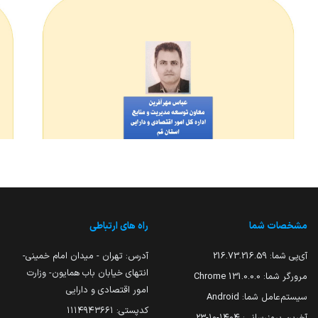
مشخصات شما
راه های ارتباطی
آی‌پی شما:
216.73.216.59
آدرس: تهران - میدان امام خمینی-
انتهای خیابان باب همایون- وزارت
مرورگر شما:
131.0.0.0 Chrome
امور اقتصادی و دارایی
سیستم‌عامل شما:
Android
کدپستی: ۱۱۱۴۹۴۳۶۶۱
آخرین بروزرسانی:
۱۴۰۴-۱۰-۲۳