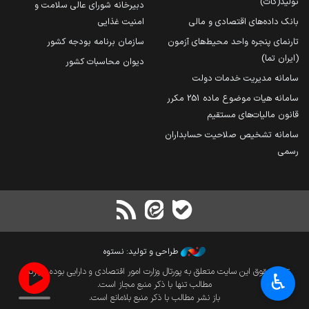
تولید(کات)
دبیرخانه شورای عالی سلامت و
بانک داده‌های اقتصادی و مالی
امنیت غذایی
تارنمای پنجره واحد محیط‌های آزمون
سازمان برنامه بودجه کشور
(ایران تما)
دیوان محاسبات کشور
سامانه مدیریت خدمات دولت
سامانه هیات موضوع ماده 251 مکرر
قانون مالیات‌های مستقیم
سامانه تشخیص صلاحیت حسابداران
رسمی
طراحی و تولید: نستوه
تمام حقوق این سایت متعلق به پورتال وزارت امور اقتصادی و دارایی بوده و بازنشر
♿︎
مطالب تنها با ذکر منبع مجاز است.
باز نشر مطالب با ذکر منبع بلامانع است.