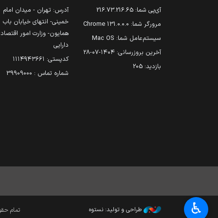
آی‌پی شما:
216.73.216.65
آدرس: تهران - میدان امام
خمینی- انتهای خیابان باب
مرورگر شما:
131.0.0.0 Chrome
همایون- وزارت امور اقتصاد
سیستم‌عامل شما:
Mac OS
دارایی
آخرین بروزرسانی:
۱۴۰۴-۰۷-۲۸
کدپستی: ۱۱۱۴۹۴۳۶۶۱
بازدید:
205
شماره تماس : 39909000
♿︎
طراحی و تولید: نستوه
تمام حقوق