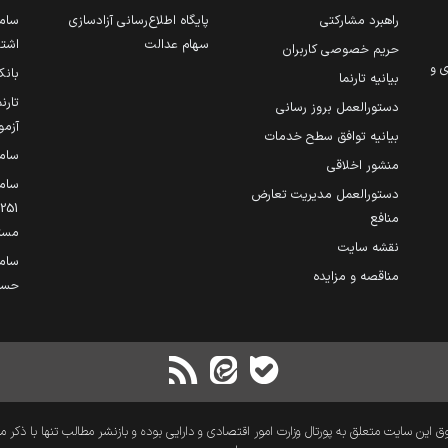
راهبرد مشارکتی
پایگاه اطلاع‌رسانی آزادسازی
ساما
سهام عدالت
اشتغ
حریم خصوصی کاربران
ی و
بانک
بیانیه تارنما
تارن
دستورالعمل بروز رسانی
آزمو
بیانیه توافق سطح خدمات
سام
منشور اخلاقی
ساما
دستورالعمل مدیریت تعارض
منافع
مست
نقشه سایت
سام
مناقصه و مزایده
حساب
 این سایت متعلق به پورتال وزارت امور اقتصادی و دارایی بوده و بازنشر مطالب تنها با ذکر م