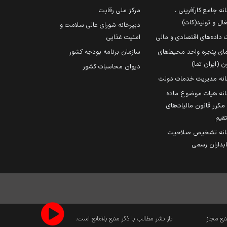
نه جامع کارآفرینی ،
مرکز ملی رقابت
ال و تولید(کات)
دبیرخانه شورای عالی سلامت و
 داده‌های اقتصادی و مالی
امنیت غذایی
مای پنجره واحد محیط‌های
سازمان برنامه بودجه کشور
ن (ایران تما)
دیوان محاسبات کشور
انه مدیریت خدمات دولت
نه هیات موضوع ماده
251 مکرر قانون مالیات‌های
قیم
انه تشخیص صلاحیت
داران رسمی
نبع مجاز
باز نشر مطالب با ذکر منبع بلامانع است.