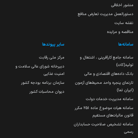
منشور اخلاقی
دستورالعمل مدیریت تعارض منافع
نقشه سایت
مناقصه و مزایده
سامانه‌ها
سایر پیوندها
سامانه جامع کارآفرینی ، اشتغال و
مرکز ملی رقابت
تولید(کات)
دبیرخانه شورای عالی سلامت و
بانک داده‌های اقتصادی و مالی
امنیت غذایی
تارنمای پنجره واحد محیط‌های آزمون
سازمان برنامه بودجه کشور
(ایران تما)
دیوان محاسبات کشور
سامانه مدیریت خدمات دولت
سامانه هیات موضوع ماده 251 مکرر
قانون مالیات‌های مستقیم
سامانه تشخیص صلاحیت حسابداران
رسمی