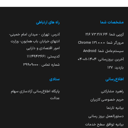
مشخصات شما
راه های ارتباطی
آی‌پی شما:
216.73.217.64
آدرس: تهران - میدان امام خمینی-
انتهای خیابان باب همایون- وزارت
مرورگر شما:
131.0.0.0 Chrome
امور اقتصادی و دارایی
سیستم‌عامل شما:
Android
کدپستی: ۱۱۱۴۹۴۳۶۶۱
آخرین بروزرسانی:
۱۴۰۴-۰۸-۰۴
شماره تماس : 39909000
بازدید:
127
اطلاع‌رسانی
ستادی
راهبرد مشارکتی
پایگاه اطلاع‌رسانی آزادسازی سهام
عدالت
حریم خصوصی کاربران
بیانیه تارنما
دستورالعمل بروز رسانی
بیانیه توافق سطح خدمات