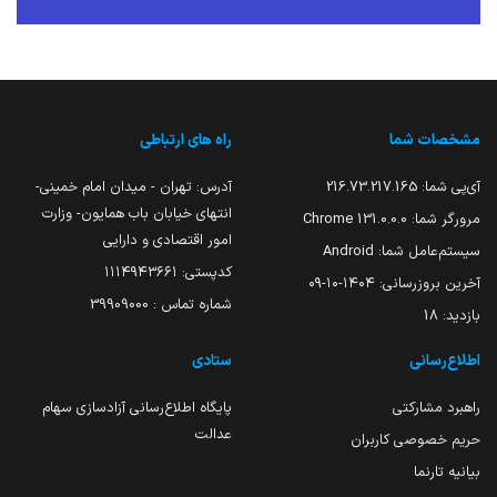
مشخصات شما
راه های ارتباطی
آی‌پی شما:
216.73.217.165
آدرس: تهران - میدان امام خمینی-
انتهای خیابان باب همایون- وزارت
مرورگر شما:
131.0.0.0 Chrome
امور اقتصادی و دارایی
سیستم‌عامل شما:
Android
کدپستی: ۱۱۱۴۹۴۳۶۶۱
آخرین بروزرسانی:
۱۴۰۴-۱۰-۰۹
شماره تماس : 39909000
بازدید:
18
اطلاع‌رسانی
ستادی
راهبرد مشارکتی
پایگاه اطلاع‌رسانی آزادسازی سهام
عدالت
حریم خصوصی کاربران
بیانیه تارنما