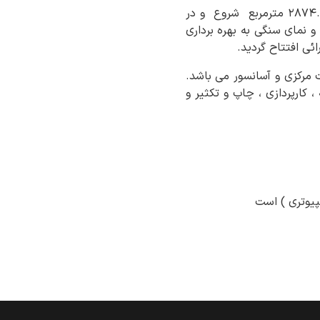
این ساختمان درسال ۱۳۸۱ در زمینی تحت پلاکهای ثبتی ۳۶۳۸ بخش ۳ ارومیه به مساحت ۲۸۷۴.۲۴ مترمربع شروع و در
ت فلزی و سقف تیرچه بلوک با ۳۴۵۸.۷ مترمربع زیربنا و نمای سنگی به بهره برداری
ی افتتاح گردید.
 حرارت مرکزی و آسانسور می باشد.
کارپردازی ، چاپ و تکثیر و
مپیوتری ) است