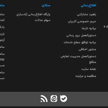
اطلاع‌رسانی
ستادی
ساما
راهبرد مشارکتی
پایگاه اطلاع‌رسانی آزادسازی
ساما
سهام عدالت
اشتغ
حریم خصوصی کاربران
ی و
بانک
بیانیه تارنما
تارن
دستورالعمل بروز رسانی
آزمو
بیانیه توافق سطح خدمات
سام
منشور اخلاقی
ساما
دستورالعمل مدیریت تعارض
منافع
مست
نقشه سایت
سام
مناقصه و مزایده
حساب