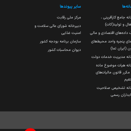
نه‌ها
سایر پیوندها
نه جامع کارآفرینی ،
مرکز ملی رقابت
ال و تولید(کات)
دبیرخانه شورای عالی سلامت و
 داده‌های اقتصادی و مالی
امنیت غذایی
مای پنجره واحد محیط‌های
سازمان برنامه بودجه کشور
ن (ایران تما)
دیوان محاسبات کشور
انه مدیریت خدمات دولت
نه هیات موضوع ماده
251 مکرر قانون مالیات‌های
قیم
انه تشخیص صلاحیت
داران رسمی