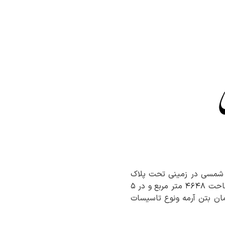
لیات احداث ساختمان مرکزی اداره کل امور اقتصادی و دارائی آذربایجان غربی در سال ۱۳۴۲ شمسی در زمینی تحت پلاک
ثبتی ۳۶۳۸ به مساحت ۲۵۹۵مترمربع که مالکیت آن متعلق به دولت می باشد با زیر بنایی به مساحت ۴۶۴۸ متر مربع و در ۵
این ساختمان بتن آرمه ونوع تاسیسات