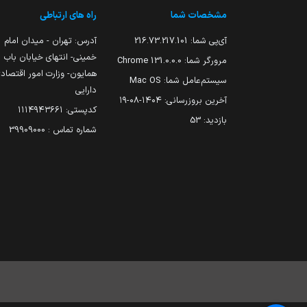
مشخصات شما
راه های ارتباطی
آی‌پی شما:
216.73.217.101
آدرس: تهران - میدان امام
خمینی- انتهای خیابان باب
مرورگر شما:
131.0.0.0 Chrome
همایون- وزارت امور اقتصاد
سیستم‌عامل شما:
Mac OS
دارایی
آخرین بروزرسانی:
۱۴۰۴-۰۸-۱۹
کدپستی: ۱۱۱۴۹۴۳۶۶۱
بازدید:
53
شماره تماس : 39909000