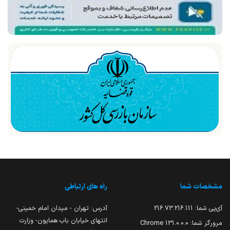
مشخصات شما
راه های ارتباطی
آی‌پی شما:
216.73.216.111
آدرس: تهران - میدان امام خمینی-
انتهای خیابان باب همایون- وزارت
مرورگر شما:
131.0.0.0 Chrome