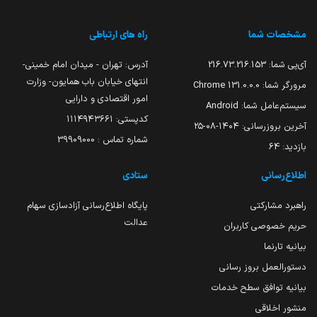
مشخصات شما
راه های ارتباطی
آی‌پی شما:
216.73.216.153
آدرس: تهران - میدان امام خمینی-
انتهای خیابان باب همایون- وزارت
مرورگر شما:
131.0.0.0 Chrome
امور اقتصادی و دارایی
سیستم‌عامل شما:
Android
کدپستی: ۱۱۱۴۹۴۳۶۶۱
آخرین بروزرسانی:
۱۴۰۴-۰۸-۲۵
شماره تماس : 39909000
بازدید:
64
اطلاع‌رسانی
ستادی
راهبرد مشارکتی
پایگاه اطلاع‌رسانی آزادسازی سهام
عدالت
حریم خصوصی کاربران
بیانیه تارنما
دستورالعمل بروز رسانی
بیانیه توافق سطح خدمات
منشور اخلاقی