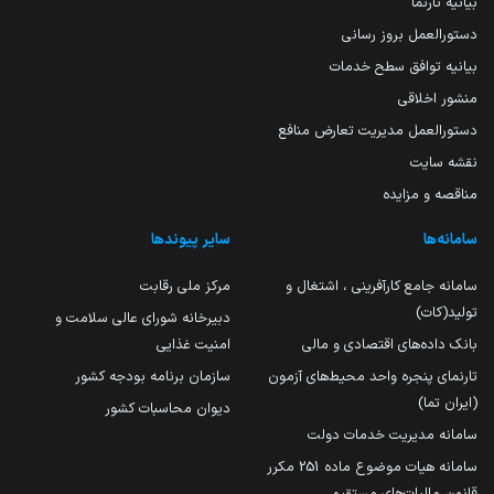
بیانیه تارنما
دستورالعمل بروز رسانی
بیانیه توافق سطح خدمات
منشور اخلاقی
دستورالعمل مدیریت تعارض منافع
نقشه سایت
مناقصه و مزایده
سامانه‌ها
سایر پیوندها
سامانه جامع کارآفرینی ، اشتغال و
مرکز ملی رقابت
تولید(کات)
دبیرخانه شورای عالی سلامت و
بانک داده‌های اقتصادی و مالی
امنیت غذایی
تارنمای پنجره واحد محیط‌های آزمون
سازمان برنامه بودجه کشور
(ایران تما)
دیوان محاسبات کشور
سامانه مدیریت خدمات دولت
سامانه هیات موضوع ماده 251 مکرر
قانون مالیات‌های مستقیم