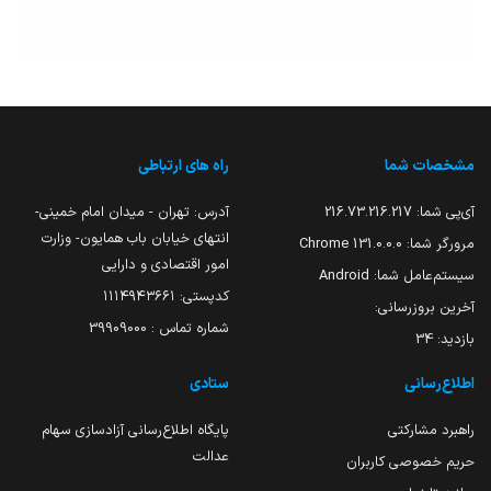
مشخصات شما
راه های ارتباطی
آی‌پی شما:
216.73.216.217
آدرس: تهران - میدان امام خمینی-
انتهای خیابان باب همایون- وزارت
مرورگر شما:
131.0.0.0 Chrome
امور اقتصادی و دارایی
سیستم‌عامل شما:
Android
کدپستی: ۱۱۱۴۹۴۳۶۶۱
آخرین بروزرسانی:
شماره تماس : 39909000
بازدید:
34
اطلاع‌رسانی
ستادی
راهبرد مشارکتی
پایگاه اطلاع‌رسانی آزادسازی سهام
عدالت
حریم خصوصی کاربران