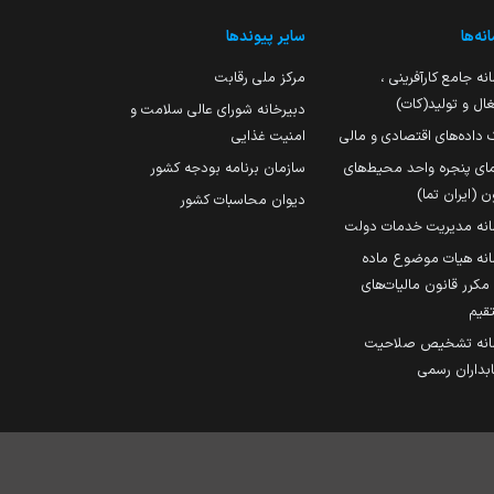
نه‌ها
سایر پیوندها
نه جامع کارآفرینی ،
مرکز ملی رقابت
ال و تولید(کات)
دبیرخانه شورای عالی سلامت و
 داده‌های اقتصادی و مالی
امنیت غذایی
مای پنجره واحد محیط‌های
سازمان برنامه بودجه کشور
ن (ایران تما)
دیوان محاسبات کشور
انه مدیریت خدمات دولت
نه هیات موضوع ماده
251 مکرر قانون مالیات‌های
قیم
انه تشخیص صلاحیت
داران رسمی