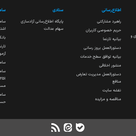
اطلاع‌رسانی
ستادی
ساما
راهبرد مشارکتی
پایگاه اطلاع‌رسانی آزادسازی
ساما
سهام عدالت
اشتغ
حریم خصوصی کاربران
ی و
بانک
بیانیه تارنما
تارن
دستورالعمل بروز رسانی
آزمو
بیانیه توافق سطح خدمات
سام
منشور اخلاقی
ساما
دستورالعمل مدیریت تعارض
منافع
مست
نقشه سایت
سام
مناقصه و مزایده
حساب