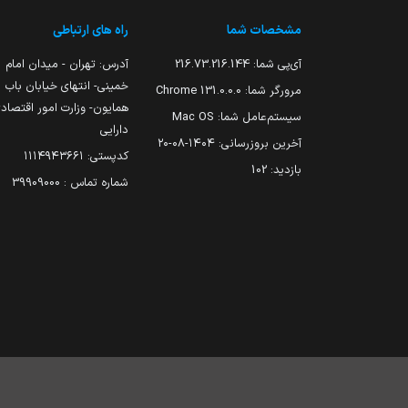
مشخصات شما
راه های ارتباطی
آی‌پی شما:
216.73.216.144
آدرس: تهران - میدان امام
خمینی- انتهای خیابان باب
مرورگر شما:
131.0.0.0 Chrome
همایون- وزارت امور اقتصاد
سیستم‌عامل شما:
Mac OS
دارایی
آخرین بروزرسانی:
۱۴۰۴-۰۸-۲۰
کدپستی: ۱۱۱۴۹۴۳۶۶۱
بازدید:
102
شماره تماس : 39909000