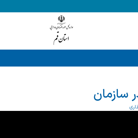
ر سازمان
اری