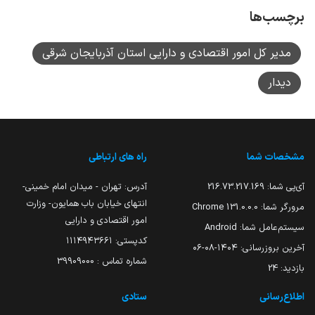
برچسب‌ها
مدیر کل امور اقتصادی و دارایی استان آذربایجان شرقی
دیدار
مشخصات شما
راه های ارتباطی
آی‌پی شما:
216.73.217.169
آدرس: تهران - میدان امام خمینی-
انتهای خیابان باب همایون- وزارت
مرورگر شما:
131.0.0.0 Chrome
امور اقتصادی و دارایی
سیستم‌عامل شما:
Android
کدپستی: ۱۱۱۴۹۴۳۶۶۱
آخرین بروزرسانی:
۱۴۰۴-۰۸-۰۶
شماره تماس : 39909000
بازدید:
24
اطلاع‌رسانی
ستادی