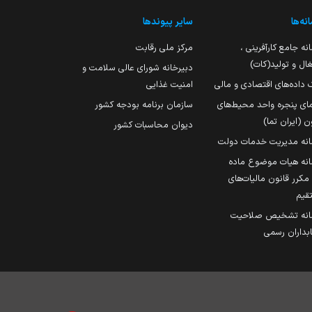
نه‌ها
سایر پیوندها
نه جامع کارآفرینی ،
مرکز ملی رقابت
ال و تولید(کات)
دبیرخانه شورای عالی سلامت و
 داده‌های اقتصادی و مالی
امنیت غذایی
مای پنجره واحد محیط‌های
سازمان برنامه بودجه کشور
ن (ایران تما)
دیوان محاسبات کشور
انه مدیریت خدمات دولت
نه هیات موضوع ماده
251 مکرر قانون مالیات‌های
قیم
انه تشخیص صلاحیت
داران رسمی