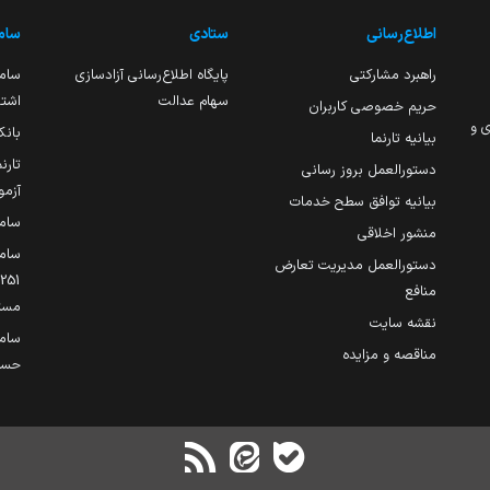
اطلاع‌رسانی
ستادی
ساما
راهبرد مشارکتی
پایگاه اطلاع‌رسانی آزادسازی
ساما
سهام عدالت
اشتغ
حریم خصوصی کاربران
ی و
بانک
بیانیه تارنما
تارن
دستورالعمل بروز رسانی
آزمو
بیانیه توافق سطح خدمات
سام
منشور اخلاقی
ساما
دستورالعمل مدیریت تعارض
منافع
مست
نقشه سایت
سام
مناقصه و مزایده
حساب