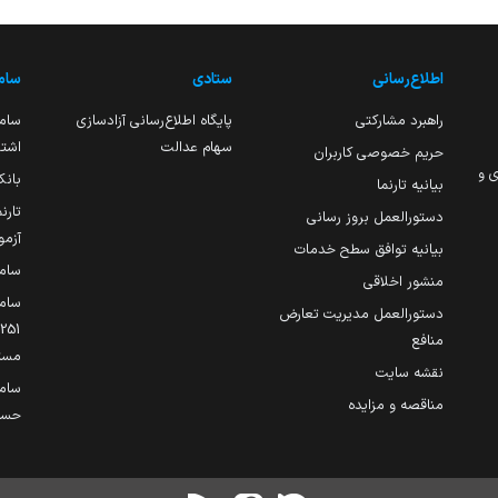
اطلاع‌رسانی
ستادی
ساما
راهبرد مشارکتی
پایگاه اطلاع‌رسانی آزادسازی
ساما
سهام عدالت
اشتغ
حریم خصوصی کاربران
ی و
بانک
بیانیه تارنما
تارن
دستورالعمل بروز رسانی
آزمو
بیانیه توافق سطح خدمات
سام
منشور اخلاقی
ساما
دستورالعمل مدیریت تعارض
منافع
مست
نقشه سایت
سام
مناقصه و مزایده
حساب