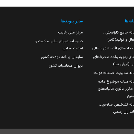
نه‌ها
سایر پیوندها
نه جامع کارآفرینی ،
مرکز ملی رقابت
ال و تولید(کات)
دبیرخانه شورای عالی سلامت و
 داده‌های اقتصادی و مالی
امنیت غذایی
مای پنجره واحد محیط‌های
سازمان برنامه بودجه کشور
ن (ایران تما)
دیوان محاسبات کشور
انه مدیریت خدمات دولت
نه هیات موضوع ماده
251 مکرر قانون مالیات‌های
قیم
انه تشخیص صلاحیت
داران رسمی