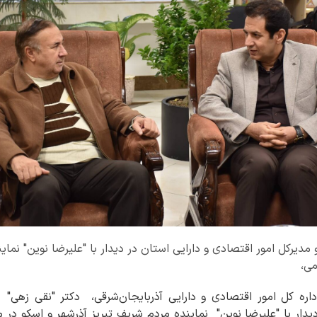
و مدیرکل امور اقتصادی و دارایی استان در دیدار با "علیرضا نوین" نما
می،
ه کل امور اقتصادی و دارایی آذربایجان‌شرقی، دکتر "نقی زهی" نم
دیدار با "علیرضا نوین" نماینده مردم شریف تبریز آذرشهر و اسکو 