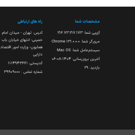
مشخصات شما
راه های ارتباطی
آی‌پی شما:
216.73.217.173
آدرس: تهران - میدان امام
خمینی- انتهای خیابان باب
مرورگر شما:
131.0.0.0 Chrome
همایون- وزارت امور اقتصاد
سیستم‌عامل شما:
Mac OS
دارایی
آخرین بروزرسانی:
۱۴۰۴-۰۸-۰۶
کدپستی: ۱۱۱۴۹۴۳۶۶۱
بازدید:
29
شماره تماس : 39909000