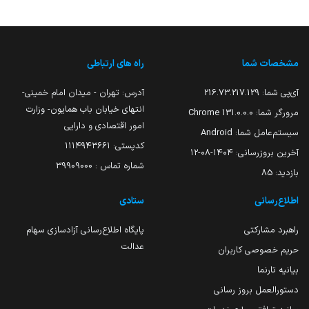
مشخصات شما
راه های ارتباطی
آی‌پی شما:
216.73.217.129
آدرس: تهران - میدان امام خمینی-
انتهای خیابان باب همایون- وزارت
مرورگر شما:
131.0.0.0 Chrome
امور اقتصادی و دارایی
سیستم‌عامل شما:
Android
کدپستی: ۱۱۱۴۹۴۳۶۶۱
آخرین بروزرسانی:
۱۴۰۴-۰۸-۱۲
شماره تماس : 39909000
بازدید:
85
اطلاع‌رسانی
ستادی
راهبرد مشارکتی
پایگاه اطلاع‌رسانی آزادسازی سهام
عدالت
حریم خصوصی کاربران
بیانیه تارنما
دستورالعمل بروز رسانی