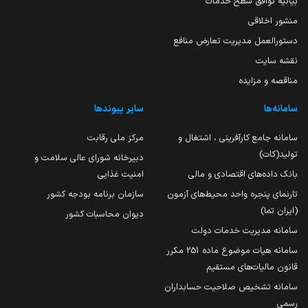
بیانیه توافق سطح خدمات
منشور اخلاقی
دستورالعمل مدیریت تعارض منافع
نقشه سایت
مناقصه و مزایده
سامانه‌ها
سایر پیوندها
سامانه جامع کارآفرینی ، اشتغال و
مرکز ملی رقابت
تولید(کات)
دبیرخانه شورای عالی سلامت و
بانک داده‌های اقتصادی و مالی
امنیت غذایی
تارنمای پنجره واحد محیط‌های آزمون
سازمان برنامه بودجه کشور
(ایران تما)
دیوان محاسبات کشور
سامانه مدیریت خدمات دولت
سامانه هیات موضوع ماده 251 مکرر
قانون مالیات‌های مستقیم
سامانه تشخیص صلاحیت حسابداران
رسمی