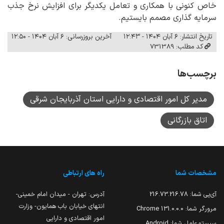
خاص کنونی با همکاری و تعامل یکدیگر برای افزایش نرخ جذب
سرمایه گذاری مصمم بایستیم.
تاریخ انتشار: ۶ آبان ۱۴۰۴ - ۱۲:۴۳
آخرین بروزرسانی: ۶ آبان ۱۴۰۴ - ۱۲:۵۰
کد مطلب: 731389
برچسب‌ها
مدیر کل امور اقتصادی و دارایی استان آذربایجان شرقی
اتاق بازرگانی
مشخصات شما
راه های ارتباطی
آی‌پی شما:
216.73.216.78
آدرس: تهران - میدان امام خمینی-
انتهای خیابان باب همایون- وزارت
مرورگر شما:
131.0.0.0 Chrome
امور اقتصادی و دارایی
سیستم‌عامل شما:
Android