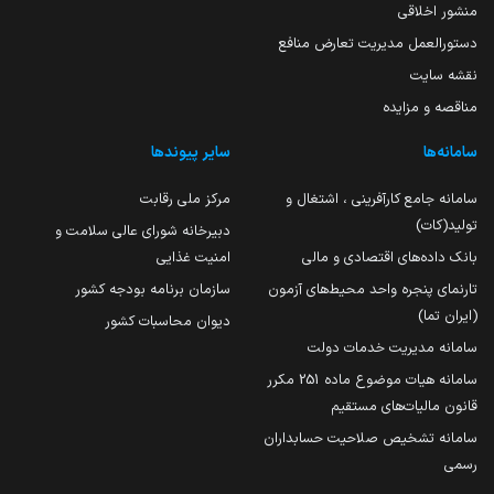
منشور اخلاقی
دستورالعمل مدیریت تعارض منافع
نقشه سایت
مناقصه و مزایده
سامانه‌ها
سایر پیوندها
سامانه جامع کارآفرینی ، اشتغال و
مرکز ملی رقابت
تولید(کات)
دبیرخانه شورای عالی سلامت و
بانک داده‌های اقتصادی و مالی
امنیت غذایی
تارنمای پنجره واحد محیط‌های آزمون
سازمان برنامه بودجه کشور
(ایران تما)
دیوان محاسبات کشور
سامانه مدیریت خدمات دولت
سامانه هیات موضوع ماده 251 مکرر
قانون مالیات‌های مستقیم
سامانه تشخیص صلاحیت حسابداران
رسمی