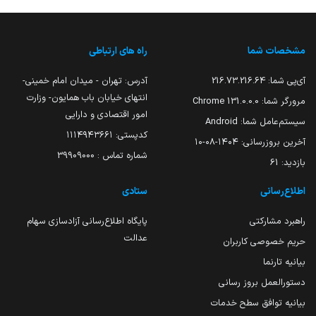
مشخصات شما
راه های ارتباطی
آی‌پی شما:
216.73.216.64
آدرس: تهران - میدان امام خمینی-
انتهای خیابان باب همایون- وزارت
مرورگر شما:
131.0.0.0 Chrome
امور اقتصادی و دارایی
سیستم‌عامل شما:
Android
کدپستی: ۱۱۱۴۹۴۳۶۶۱
آخرین بروزرسانی:
۱۴۰۴-۰۸-۱۰
شماره تماس : 39909000
بازدید:
61
اطلاع‌رسانی
ستادی
راهبرد مشارکتی
پایگاه اطلاع‌رسانی آزادسازی سهام
عدالت
حریم خصوصی کاربران
بیانیه تارنما
دستورالعمل بروز رسانی
بیانیه توافق سطح خدمات