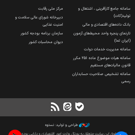
سامانه جامع کارآفرینی ، اشتغال و
مرکز ملی رقابت
تولید(کات)
دبیرخانه شورای عالی سلامت و
بانک داده‌های اقتصادی و مالی
امنیت غذایی
تارنمای پنجره واحد محیط‌های آزمون
سازمان برنامه بودجه کشور
(ایران تما)
دیوان محاسبات کشور
سامانه مدیریت خدمات دولت
سامانه هیات موضوع ماده 251 مکرر
قانون مالیات‌های مستقیم
سامانه تشخیص صلاحیت حسابداران
رسمی
طراحی و تولید: نستوه
تمام حقوق این سایت متعلق به پورتال وزارت امور اقتصادی و دارایی بوده و بازنشر