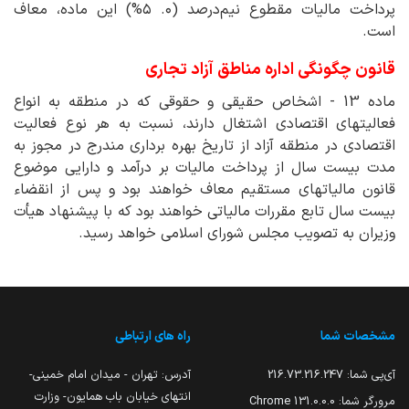
پرداخت مالیات مقطوع نیم‌درصد (۰. ۵%) این ماده، معاف
است.
قانون چگونگی اداره مناطق آزاد تجاری
ماده 13 - اشخاص حقیقی و حقوقی که در منطقه به انواع
فعالیتهای اقتصادی اشتغال دارند، نسبت به هر نوع فعالیت
اقتصادی در منطقه آزاد از تاریخ بهره برداری مندرج در مجوز به
مدت بیست سال از پرداخت مالیات بر درآمد و دارایی موضوع
قانون مالیاتهای مستقیم معاف خواهند بود و پس از انقضاء
بیست سال تابع مقررات مالیاتی خواهند بود که با پیشنهاد هیأت
وزیران به تصویب مجلس شورای اسلامی خواهد رسید.
مشخصات شما
راه های ارتباطی
آی‌پی شما:
216.73.216.247
آدرس: تهران - میدان امام خمینی-
انتهای خیابان باب همایون- وزارت
مرورگر شما:
131.0.0.0 Chrome