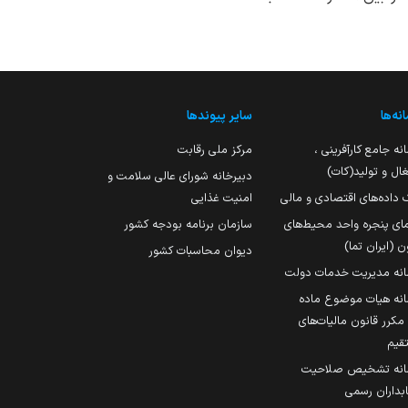
نه‌ها
سایر پیوندها
نه جامع کارآفرینی ،
مرکز ملی رقابت
ال و تولید(کات)
دبیرخانه شورای عالی سلامت و
 داده‌های اقتصادی و مالی
امنیت غذایی
مای پنجره واحد محیط‌های
سازمان برنامه بودجه کشور
ن (ایران تما)
دیوان محاسبات کشور
انه مدیریت خدمات دولت
نه هیات موضوع ماده
251 مکرر قانون مالیات‌های
قیم
انه تشخیص صلاحیت
داران رسمی