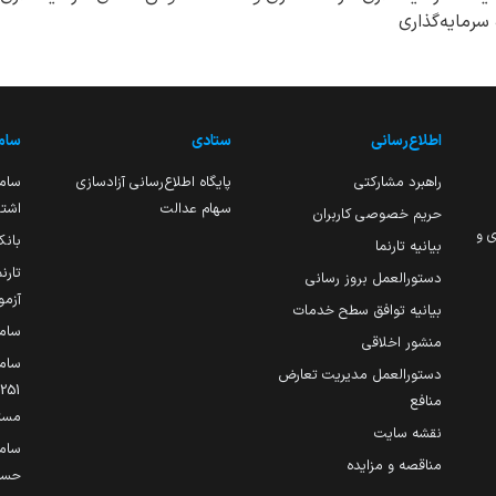
رمایه‌گذاری
اطلاع‌رسانی
ستادی
ساما
راهبرد مشارکتی
پایگاه اطلاع‌رسانی آزادسازی
ساما
سهام عدالت
اشتغ
حریم خصوصی کاربران
ی و
بانک
بیانیه تارنما
تارن
دستورالعمل بروز رسانی
آزمو
بیانیه توافق سطح خدمات
سام
منشور اخلاقی
ساما
دستورالعمل مدیریت تعارض
منافع
مست
نقشه سایت
سام
مناقصه و مزایده
حساب