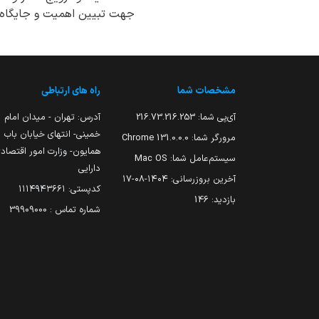
جهت تبیین اهمیت و جایگاه س
مشخصات شما
راه های ارتباطی
آی‌پی شما:
216.73.216.253
آدرس: تهران - میدان امام
خمینی- انتهای خیابان باب
مرورگر شما:
131.0.0.0 Chrome
همایون- وزارت امور اقتصاد
سیستم‌عامل شما:
Mac OS
دارایی
آخرین بروزرسانی:
۱۴۰۴-۰۸-۱۷
کدپستی: ۱۱۱۴۹۴۳۶۶۱
بازدید:
146
شماره تماس : 39909000