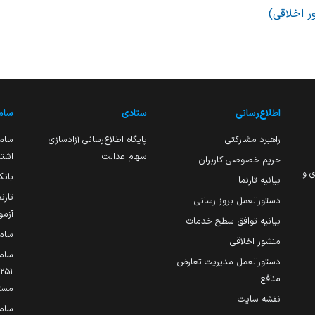
ر اخلاقی)
اطلاع‌رسانی
ستادی
ساما
راهبرد مشارکتی
پایگاه اطلاع‌رسانی آزادسازی
ساما
سهام عدالت
اشتغ
حریم خصوصی کاربران
ی و
بانک
بیانیه تارنما
تارن
دستورالعمل بروز رسانی
آزمو
بیانیه توافق سطح خدمات
سام
منشور اخلاقی
ساما
دستورالعمل مدیریت تعارض
منافع
مست
نقشه سایت
سام