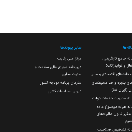
نه‌ها
سایر پیوندها
نه جامع کارآفرینی ،
مرکز ملی رقابت
ال و تولید(کات)
دبیرخانه شورای عالی سلامت و
 داده‌های اقتصادی و مالی
امنیت غذایی
مای پنجره واحد محیط‌های
سازمان برنامه بودجه کشور
ن (ایران تما)
دیوان محاسبات کشور
انه مدیریت خدمات دولت
نه هیات موضوع ماده
251 مکرر قانون مالیات‌های
قیم
انه تشخیص صلاحیت