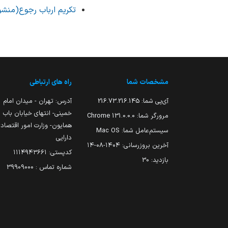
تکریم ارباب رجوع(منشو
مشخصات شما
راه های ارتباطی
آی‌پی شما:
216.73.216.145
آدرس: تهران - میدان امام
خمینی- انتهای خیابان باب
مرورگر شما:
131.0.0.0 Chrome
همایون- وزارت امور اقتصاد
سیستم‌عامل شما:
Mac OS
دارایی
آخرین بروزرسانی:
۱۴۰۴-۰۸-۱۴
کدپستی: ۱۱۱۴۹۴۳۶۶۱
بازدید:
30
شماره تماس : 39909000