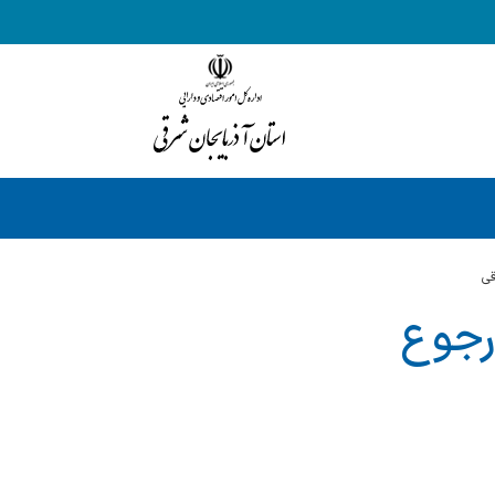
قي
 رجوع