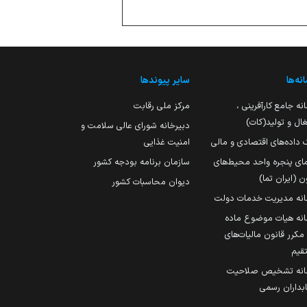
نه‌ها
سایر پیوندها
نه جامع کارآفرینی ،
مرکز ملی رقابت
ال و تولید(کات)
دبیرخانه شورای عالی سلامت و
 داده‌های اقتصادی و مالی
امنیت غذایی
مای پنجره واحد محیط‌های
سازمان برنامه بودجه کشور
ن (ایران تما)
دیوان محاسبات کشور
انه مدیریت خدمات دولت
نه هیات موضوع ماده
251 مکرر قانون مالیات‌های
قیم
انه تشخیص صلاحیت
داران رسمی