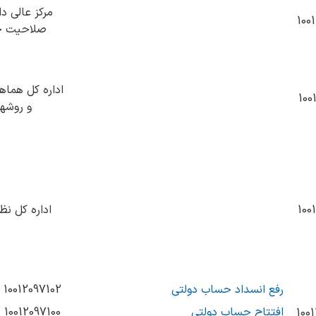
مرکز عالی د
100
صلاحیت ح
اداره کل هماه
100
و روشه
100
اداره کل نظ
رفع انسداد حساب دولتی
10012097102
افتتاح حساب دولتی
10012097100
100