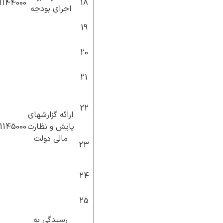
11144000
18
اجرای بودجه
19
20
21
22
ارائه گزارشهای
پایش و نظارت
11145000
مالی دولت
23
24
25
رسیدگی به