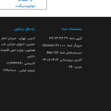
یا اسقاط
موتورسیکلت
مشخصات شما
راه های ارتباطی
آی‌پی شما:
216.73.216.39
آدرس: تهران - میدان امام
خمینی- انتهای خیابان باب
مرورگر شما:
131.0.0.0 Chrome
همایون- وزارت امور اقتصاد
سیستم‌عامل شما:
Mac OS
دارایی
آخرین بروزرسانی:
۱۴۰۴-۰۸-۱۴
کدپستی: ۱۱۱۴۹۴۳۶۶۱
بازدید:
74
شماره تماس : 39909000