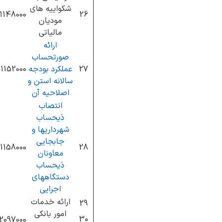
شکواییه های
11148000
26
مودیان
مالیاتی
ارائه
صورتحساب
27
عملکرد بودجه
11152000
سالانه استن و
اصلاحیه آن
انتصاب
ذیحساب
شهرداریها و
جابجایی
11158000
28
معاونان
ذیحساب
دستگاههای
اجرایی
ارائه خدمات
29
امور بانکی
30
12097000