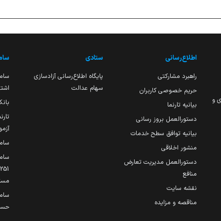
اطلاع‌رسانی
ستادی
ساما
راهبرد مشارکتی
پایگاه اطلاع‌رسانی آزادسازی
ساما
سهام عدالت
اشتغ
حریم خصوصی کاربران
ی و
بانک
بیانیه تارنما
تارن
دستورالعمل بروز رسانی
آزمو
بیانیه توافق سطح خدمات
سام
منشور اخلاقی
ساما
دستورالعمل مدیریت تعارض
منافع
مست
نقشه سایت
سام
مناقصه و مزایده
حساب