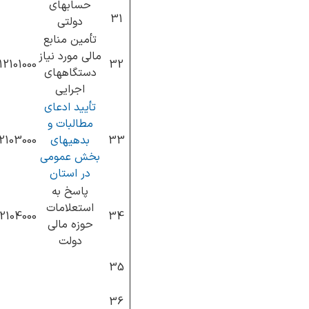
حسابهای
31
دولتی
تأمین منابع
مالی مورد نیاز
12101000
32
دستگاههای
اجرایی
تأیید ادعای
مطالبات و
33
بدهیهای
12103000
بخش عمومی
در استان
پاسخ به
استعلامات
12104000
34
حوزه مالی
دولت
35
36