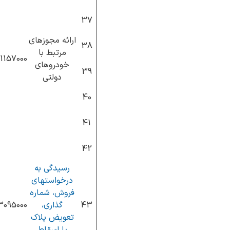
37
ارائه مجوزهای
38
مرتبط با
1157000
خودروهای
39
دولتی
40
41
42
رسیدگی به
درخواستهای
فروش، شماره
43
گذاری،
3095000
تعویض پلاک