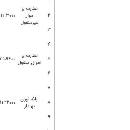
1
نظارت بر
2
اموال
01113000
غیرمنقول
3
4
نظارت بر
1209400
5
اموال منقول
6
7
ارائه اوراق
11132000
8
بهادار
9