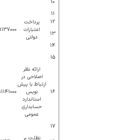
10
11
12
پرداخت
اعتبارات
11137000
13
دولتی
14
15
ارائه نظر
اصلاحی در
ارتباط با پیش
16
نویس
11141000
استاندارد
حسابداری
عمومی
17
نظارت بر