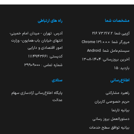
مشخصات شما
راه های ارتباطی
آی‌پی شما:
216.73.217.2
آدرس: تهران - میدان امام خمینی-
انتهای خیابان باب همایون- وزارت
مرورگر شما:
131.0.0.0 Chrome
امور اقتصادی و دارایی
سیستم‌عامل شما:
Android
کدپستی: ۱۱۱۴۹۴۳۶۶۱
آخرین بروزرسانی:
۱۴۰۴-۰۸-۱۳
شماره تماس : 39909000
بازدید:
15
اطلاع‌رسانی
ستادی
راهبرد مشارکتی
پایگاه اطلاع‌رسانی آزادسازی سهام
عدالت
حریم خصوصی کاربران
بیانیه تارنما
دستورالعمل بروز رسانی
بیانیه توافق سطح خدمات