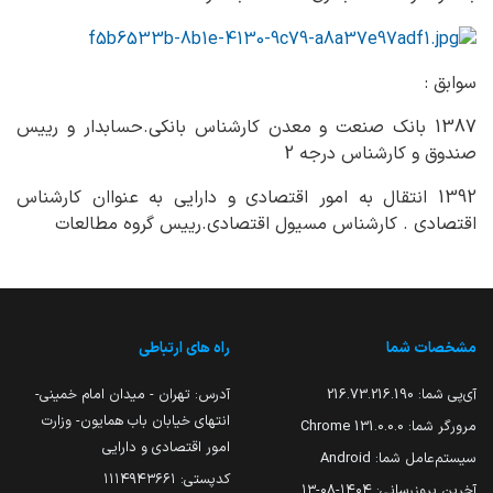
سوابق :
1387 بانک صنعت و معدن کارشناس بانکی.حسابدار و رییس
صندوق و کارشناس درجه 2
1392 انتقال به امور اقتصادی و دارایی به عنواان کارشناس
اقتصادی . کارشناس مسیول اقتصادی.رییس گروه مطالعات
مشخصات شما
راه های ارتباطی
آی‌پی شما:
216.73.216.190
آدرس: تهران - میدان امام خمینی-
انتهای خیابان باب همایون- وزارت
مرورگر شما:
131.0.0.0 Chrome
امور اقتصادی و دارایی
سیستم‌عامل شما:
Android
کدپستی: ۱۱۱۴۹۴۳۶۶۱
آخرین بروزرسانی:
۱۴۰۴-۰۸-۱۳