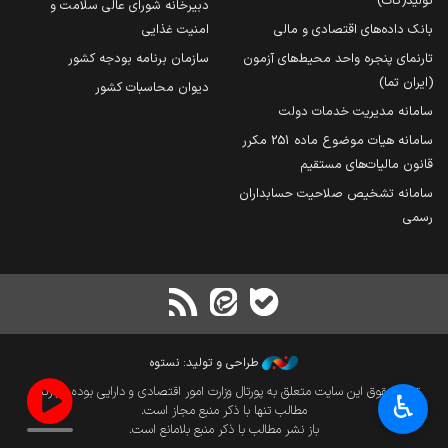
تولید(کات)
دبیرخانه شورای عالی سلامت و
بانک داده‌های اقتصادی و مالی
امنیت غذایی
تارنمای پنجره واحد محیط‌های آزمون
سازمان برنامه بودجه کشور
(ایران تما)
دیوان محاسبات کشور
سامانه مدیریت خدمات دولت
سامانه هیات موضوع ماده 251 مکرر
قانون مالیات‌های مستقیم
سامانه تشخیص صلاحیت حسابداران
رسمی
طراحی و تولید: نستوه
تمام حقوق این سایت متعلق به پورتال وزارت امور اقتصادی و دارایی بوده و بازنشر
♿︎
مطالب تنها با ذکر منبع مجاز است.
باز نشر مطالب با ذکر منبع بلامانع است.