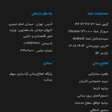
مشخصات شما
راه های ارتباطی
آی‌پی شما:
216.73.217.72
آدرس: تهران - میدان امام خمینی-
انتهای خیابان باب همایون- وزارت
مرورگر شما:
131.0.0.0 Chrome
امور اقتصادی و دارایی
سیستم‌عامل شما:
Android
کدپستی: ۱۱۱۴۹۴۳۶۶۱
آخرین بروزرسانی:
۱۴۰۴-۰۸-۱۳
شماره تماس : 39909000
بازدید:
52
اطلاع‌رسانی
ستادی
راهبرد مشارکتی
پایگاه اطلاع‌رسانی آزادسازی سهام
عدالت
حریم خصوصی کاربران
بیانیه تارنما
دستورالعمل بروز رسانی
بیانیه توافق سطح خدمات
منشور اخلاقی