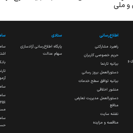
و ملی
اطلاع‌رسانی
ستادی
ساما
راهبرد مشارکتی
پایگاه اطلاع‌رسانی آزادسازی
ساما
سهام عدالت
اشتغ
حریم خصوصی کاربران
ی و
بانک
بیانیه تارنما
تارن
دستورالعمل بروز رسانی
آزمو
بیانیه توافق سطح خدمات
سام
منشور اخلاقی
ساما
دستورالعمل مدیریت تعارض
منافع
مست
نقشه سایت
سام
مناقصه و مزایده
حساب