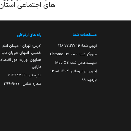
های اجتماعی استان 
مشخصات شما
راه های ارتباطی
آی‌پی شما:
216.73.217.14
آدرس: تهران - میدان امام
خمینی- انتهای خیابان باب
مرورگر شما:
131.0.0.0 Chrome
همایون- وزارت امور اقتصاد
سیستم‌عامل شما:
Mac OS
دارایی
آخرین بروزرسانی:
۱۴۰۴-۰۸-۱۳
کدپستی: ۱۱۱۴۹۴۳۶۶۱
بازدید:
99
شماره تماس : 39909000