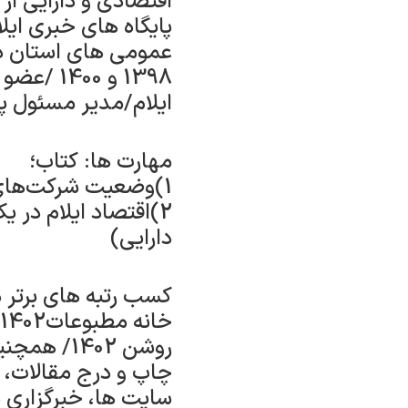
عمومی های استان در
1398 و 0
ایلام/مدیر مسئول پا
مهارت ها: کتاب؛
1)وضعیت شرکت‌های بیمه در استان ایلام در سال 1392 کتاب
2)اقتصاد ایلام در 
دارایی)
روشن 1402/ همچنین رتبه سوم در قالب گروهی در جام امید کشوری 1403
چاپ و درج مقالات، 
سایت ها، خبرگزاری ه