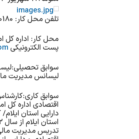
تلفن محل کار: 08433330180همراه : 09914569815
محل کار: اداره کل ام
پست الکترونیکی
om
سوابق تحصیلی:لیسانس
لیسانس مدیریت مال
سوابق کاری:کارشناس
اقتصادی اداره کل ام
دارایی استان ایلام/
تدریس مدیریت مالی 