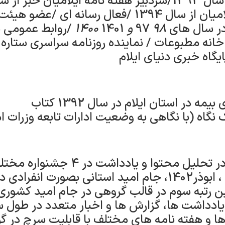
پایگاه های خبری ایلامیان از سال 1394 /فعال رسانه ا
 سال های 97
98 و 1400
1401 /روابط عمومی
140 /عضو خانه مطبوعات / نماینده روزنامه سراسری ستا
یگاه خبری دنیای ایلام
یک نگاه (با نگاهی به وضعیت ادارات تابعه وزرات 
کسب رتبه های برتر در تحلیل محتوا و
یادداشت ها، گزارش ها و اخبار متعدد در طول س
ا و هفته نامه های مختلف با قابلیت سرچ در گو