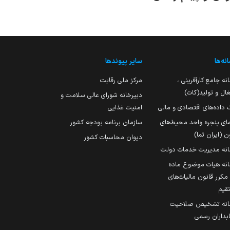
نه‌ها
سایر پیوندها
نه جامع کارآفرینی ،
مرکز ملی رقابت
ال و تولید(کات)
دبیرخانه شورای عالی سلامت و
 داده‌های اقتصادی و مالی
امنیت غذایی
مای پنجره واحد محیط‌های
سازمان برنامه بودجه کشور
ن (ایران تما)
دیوان محاسبات کشور
انه مدیریت خدمات دولت
نه هیات موضوع ماده
251 مکرر قانون مالیات‌های
قیم
انه تشخیص صلاحیت
داران رسمی