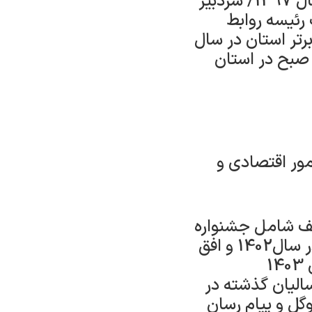
اقتصادی و دارایی از سال 1393/سردبیر هفته نامه ایلامیان خبر از سال 1397/ سردبیر
ی /عضو هیئت رئیسه روابط
 برتر استان در سال
ره صبح در استان
امور اقتصادی و
 یادداشت در ۴ جشنواره مختلف شامل جشنواره
خانه مطبوعات1402 ، ابوذر1402، جام امید استانی بصورت انفرادی در سال1402 و افق
الیان گذشته در
گل و پیام رسان