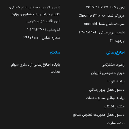
آی‌پی شما:
216.73.216.37
آدرس: تهران - میدان امام خمینی-
انتهای خیابان باب همایون- وزارت
مرورگر شما:
131.0.0.0 Chrome
امور اقتصادی و دارایی
سیستم‌عامل شما:
Android
کدپستی: ۱۱۱۴۹۴۳۶۶۱
آخرین بروزرسانی:
۱۴۰۴-۰۸-۱۳
شماره تماس : 39909000
بازدید:
31
اطلاع‌رسانی
ستادی
راهبرد مشارکتی
پایگاه اطلاع‌رسانی آزادسازی سهام
عدالت
حریم خصوصی کاربران
بیانیه تارنما
دستورالعمل بروز رسانی
بیانیه توافق سطح خدمات
منشور اخلاقی
دستورالعمل مدیریت تعارض منافع
نقشه سایت