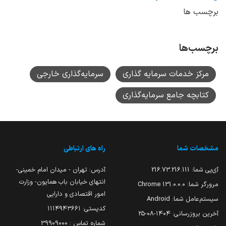
برچسب ها
برچسب‌ها
مرکز خدمات سرمایه گذاری
سرمایه‌گذاری خارجی
کتابچه جامع سرمایه‌گذاری
مشخصات شما
راه های ارتباطی
آی‌پی شما:
216.73.216.111
آدرس: تهران - میدان امام خمینی-
انتهای خیابان باب همایون- وزارت
مرورگر شما:
131.0.0.0 Chrome
امور اقتصادی و دارایی
سیستم‌عامل شما:
Android
کدپستی: ۱۱۱۴۹۴۳۶۶۱
آخرین بروزرسانی:
۱۴۰۴-۰۸-۲۵
شماره تماس : 39909000