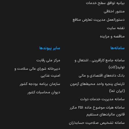
بیانیه توافق سطح خدمات
منشور اخلاقی
دستورالعمل مدیریت تعارض منافع
نقشه سایت
مناقصه و مزایده
سامانه‌ها
سایر پیوندها
سامانه جامع کارآفرینی ، اشتغال و
مرکز ملی رقابت
تولید(کات)
دبیرخانه شورای عالی سلامت و
بانک داده‌های اقتصادی و مالی
امنیت غذایی
تارنمای پنجره واحد محیط‌های آزمون
سازمان برنامه بودجه کشور
(ایران تما)
دیوان محاسبات کشور
سامانه مدیریت خدمات دولت
سامانه هیات موضوع ماده 251 مکرر
قانون مالیات‌های مستقیم
سامانه تشخیص صلاحیت حسابداران