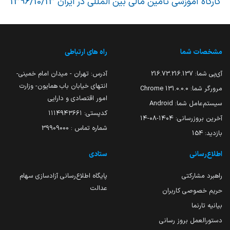
کارگاه آموزشی تأمین مالی بین المللی در ایران 1396/10/13
مشخصات شما
راه های ارتباطی
آی‌پی شما:
216.73.216.137
آدرس: تهران - میدان امام خمینی-
انتهای خیابان باب همایون- وزارت
مرورگر شما:
131.0.0.0 Chrome
امور اقتصادی و دارایی
سیستم‌عامل شما:
Android
کدپستی: ۱۱۱۴۹۴۳۶۶۱
آخرین بروزرسانی:
۱۴۰۴-۰۸-۱۴
شماره تماس : 39909000
بازدید:
154
اطلاع‌رسانی
ستادی
راهبرد مشارکتی
پایگاه اطلاع‌رسانی آزادسازی سهام
عدالت
حریم خصوصی کاربران
بیانیه تارنما
دستورالعمل بروز رسانی