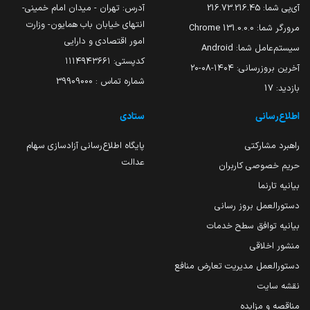
آی‌پی شما:
216.73.216.45
آدرس: تهران - میدان امام خمینی-
انتهای خیابان باب همایون- وزارت
مرورگر شما:
131.0.0.0 Chrome
امور اقتصادی و دارایی
سیستم‌عامل شما:
Android
کدپستی: ۱۱۱۴۹۴۳۶۶۱
آخرین بروزرسانی:
۱۴۰۴-۰۸-۲۰
شماره تماس : 39909000
بازدید:
17
اطلاع‌رسانی
ستادی
راهبرد مشارکتی
پایگاه اطلاع‌رسانی آزادسازی سهام
عدالت
حریم خصوصی کاربران
بیانیه تارنما
دستورالعمل بروز رسانی
بیانیه توافق سطح خدمات
منشور اخلاقی
دستورالعمل مدیریت تعارض منافع
نقشه سایت
مناقصه و مزایده