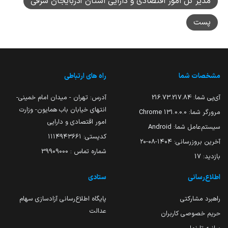
مدیر کل امور اقتصادی و دارایی استان آذربایجان شرقی
پست
مشخصات شما
راه های ارتباطی
آی‌پی شما:
216.73.217.84
آدرس: تهران - میدان امام خمینی-
انتهای خیابان باب همایون- وزارت
مرورگر شما:
131.0.0.0 Chrome
امور اقتصادی و دارایی
سیستم‌عامل شما:
Android
کدپستی: ۱۱۱۴۹۴۳۶۶۱
آخرین بروزرسانی:
۱۴۰۴-۰۸-۲۰
شماره تماس : 39909000
بازدید:
17
اطلاع‌رسانی
ستادی
راهبرد مشارکتی
پایگاه اطلاع‌رسانی آزادسازی سهام
عدالت
حریم خصوصی کاربران