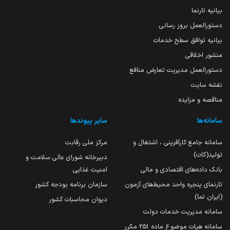
بیانیه تارنما
دستورالعمل بروز رسانی
بیانیه توافق سطح خدمات
منشور اخلاقی
دستورالعمل مدیریت تعارض منافع
نقشه سایت
مناقصه و مزایده
سامانه‌ها
سایر پیوندها
سامانه جامع کارآفرینی ، اشتغال و
مرکز ملی رقابت
تولید(کات)
دبیرخانه شورای عالی سلامت و
بانک داده‌های اقتصادی و مالی
امنیت غذایی
تارنمای پنجره واحد محیط‌های آزمون
سازمان برنامه بودجه کشور
(ایران تما)
دیوان محاسبات کشور
سامانه مدیریت خدمات دولت
سامانه هیات موضوع ماده 251 مکرر