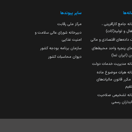
نه‌ها
سایر پیوندها
نه جامع کارآفرینی ،
مرکز ملی رقابت
ال و تولید(کات)
دبیرخانه شورای عالی سلامت و
 داده‌های اقتصادی و مالی
امنیت غذایی
مای پنجره واحد محیط‌های
سازمان برنامه بودجه کشور
ن (ایران تما)
دیوان محاسبات کشور
انه مدیریت خدمات دولت
نه هیات موضوع ماده
251 مکرر قانون مالیات‌های
قیم
انه تشخیص صلاحیت
داران رسمی