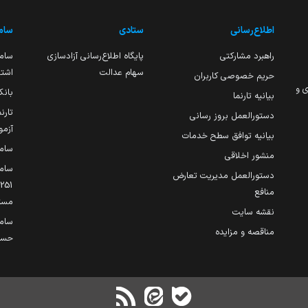
اطلاع‌رسانی
ستادی
ساما
راهبرد مشارکتی
پایگاه اطلاع‌رسانی آزادسازی
ساما
سهام عدالت
اشتغ
حریم خصوصی کاربران
ی و
بانک
بیانیه تارنما
تارن
دستورالعمل بروز رسانی
آزمو
بیانیه توافق سطح خدمات
سام
منشور اخلاقی
ساما
دستورالعمل مدیریت تعارض
منافع
مست
نقشه سایت
سام
مناقصه و مزایده
حساب