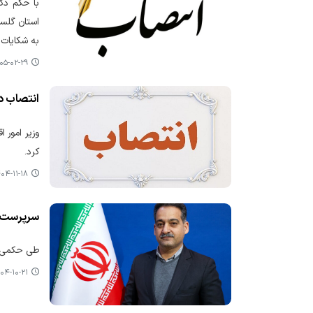
استان گلست
به شکایات 
۵-۰۲-۲۹ ۰۷:۰۳
انتصاب د
وزیر امور 
کرد.
۴-۱۱-۱۸ ۱۳:۲۷
سرپرست م
طی حکمی ا
۴-۱۰-۲۱ ۱۰:۰۹