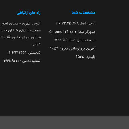
مشخصات شما
راه های ارتباطی
آی‌پی شما:
216.73.216.208
آدرس: تهران - میدان امام
خمینی- انتهای خیابان باب
مرورگر شما:
131.0.0.0 Chrome
همایون- وزارت امور اقتصاد
سیستم‌عامل شما:
Mac OS
دارایی
آخرین بروزرسانی:
دیروز ۱۰:۵۴
کدپستی: ۱۱۱۴۹۴۳۶۶۱
بازدید:
1535
شماره تماس : 39909000