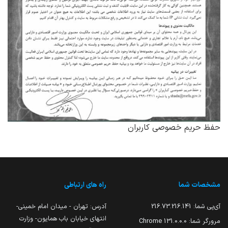
حفظ حریم خصوصی کاربران
مشخصات شما
راه های ارتباطی
آی‌پی شما:
216.73.216.141
آدرس: تهران - میدان امام خمینی-
انتهای خیابان باب همایون- وزارت
مرورگر شما:
131.0.0.0 Chrome