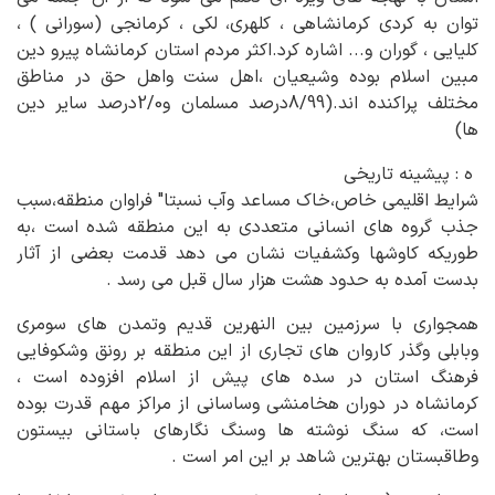
توان به کردی کرمانشاهی ، کلهری، لکی ، کرمانجی (سورانی ) ،
کلیایی ، گوران و... اشاره کرد.اکثر مردم استان کرمانشاه پیرو دین
مبین اسلام بوده وشیعیان ،اهل سنت واهل حق در مناطق
مختلف پراکنده اند.(8/99درصد مسلمان و2/0درصد سایر دین
ها)
ه : پیشینه تاریخی
شرایط اقلیمی خاص،خاک مساعد وآب نسبتا" فراوان منطقه،سبب
جذب گروه های انسانی متعددی به این منطقه شده است ،به
طوریکه کاوشها وکشفیات نشان می دهد قدمت بعضی از آثار
بدست آمده به حدود هشت هزار سال قبل می رسد .
همجواری با سرزمین بین النهرین قدیم وتمدن های سومری
وبابلی وگذر کاروان های تجاری از این منطقه بر رونق وشکوفایی
فرهنگ استان در سده های پیش از اسلام افزوده است ،
کرمانشاه در دوران هخامنشی وساسانی از مراکز مهم قدرت بوده
است، که سنگ نوشته ها وسنگ نگارهای باستانی بیستون
وطاقبستان بهترین شاهد بر این امر است .