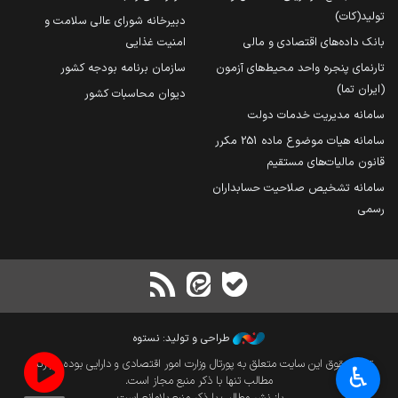
تولید(کات)
دبیرخانه شورای عالی سلامت و
بانک داده‌های اقتصادی و مالی
امنیت غذایی
تارنمای پنجره واحد محیط‌های آزمون
سازمان برنامه بودجه کشور
(ایران تما)
دیوان محاسبات کشور
سامانه مدیریت خدمات دولت
سامانه هیات موضوع ماده 251 مکرر
قانون مالیات‌های مستقیم
سامانه تشخیص صلاحیت حسابداران
رسمی
طراحی و تولید: نستوه
تمام حقوق این سایت متعلق به پورتال وزارت امور اقتصادی و دارایی بوده و بازنشر
♿︎
مطالب تنها با ذکر منبع مجاز است.
باز نشر مطالب با ذکر منبع بلامانع است.