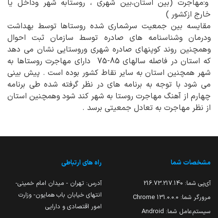
و:مهاجرت (بین استان،بین شهری ، روستابه شهر وداخل یا
خارج ازکشور )
مقایسه بین جمعیت سرشماری شده روستاها توسط بهداشت
ودرمان وشناسنامه های صادره توسط سازمان ثبت احوال
وهمچنین روند کوپنهای صادره شهری وروستایی نشان می دهد
که استان در فاصله سالهای 85-75 دارای مهاجرت روستاها به
شهر همچنین استان به سایر نقاط کشور بوده است . پیش بینی
می شود با توجه به برنامه های در نظر گرفته شده طی برنامه
چهارم از آهنگ مهاجرت روستا به شهر کند شود وهمچنین استان
از نظر مهاجرت به تعادل جمعیتی برسد .
مشخصات شما
راه های ارتباطی
آی‌پی شما:
216.73.217.140
آدرس: تهران - میدان امام خمینی-
انتهای خیابان باب همایون- وزارت
مرورگر شما:
131.0.0.0 Chrome
امور اقتصادی و دارایی
سیستم‌عامل شما:
Android