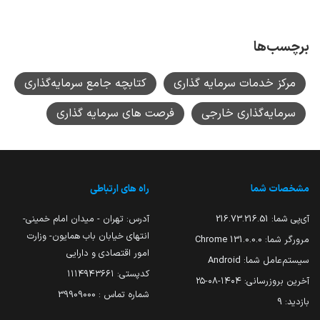
برچسب‌ها
مرکز خدمات سرمایه گذاری
کتابچه جامع سرمایه‌گذاری
سرمایه‌گذاری خارجی
فرصت های سرمایه گذاری
مشخصات شما
راه های ارتباطی
آی‌پی شما:
216.73.216.51
آدرس: تهران - میدان امام خمینی-
انتهای خیابان باب همایون- وزارت
مرورگر شما:
131.0.0.0 Chrome
امور اقتصادی و دارایی
سیستم‌عامل شما:
Android
کدپستی: ۱۱۱۴۹۴۳۶۶۱
آخرین بروزرسانی:
۱۴۰۴-۰۸-۲۵
شماره تماس : 39909000
بازدید:
9