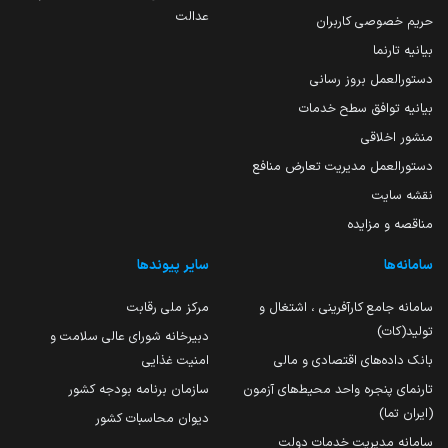
عدالت
حریم خصوصی کاربران
بیانیه تارنما
دستورالعمل بروز رسانی
بیانیه توافق سطح خدمات
منشور اخلاقی
دستورالعمل مدیریت تعارض منافع
نقشه سایت
مناقصه و مزایده
سامانه‌ها
سایر پیوندها
سامانه جامع کارآفرینی ، اشتغال و
مرکز ملی رقابت
تولید(کات)
دبیرخانه شورای عالی سلامت و
بانک داده‌های اقتصادی و مالی
امنیت غذایی
تارنمای پنجره واحد محیط‌های آزمون
سازمان برنامه بودجه کشور
(ایران تما)
دیوان محاسبات کشور
سامانه مدیریت خدمات دولت