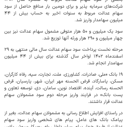
شرکت‌های سرمایه پذیر و برای دومین بار منافع حاصل از سود
سهام عدالت مربوط به سنوات اخیر به حساب بیش از ۴۴
میلیون سهامدار واریز شد.
سود یک میلیون و ۵۰ هزار متوفی مشمول سهام عدالت نیز بین
چهار میلیون و ۲۹۰ هزار ورثه آنها توزیع شد.
مرحله نخست پرداخت سود سهام عدالت سال مالی منتهی به ۲۹
اسفندماه ۱۴۰۲ اواخر سال گذشته برای بیش از ۴۴ میلیون
سهامدار انجام شد.
۱۹ بانک‌ «ملی، صادرات، کشاورزی، ملت، تجارت، سپه، رفاه کارگران،
مسکن، پاسارگاد، قرض الحسنه مهر ایران، شهر، پارسیان، قرض
الحسنه رسالت، آینده، اقتصاد نوین، سامان، دی، توسعه تعاون و
پست بانک» در فرایند واریز مرحله دوم سود مشمولان سهام
عدالت قرار داشتند.
در راستای افزایش اطلاع رسانی به مشمولان سهام عدالت، بغیر از
پیامک بانک های عامل، پیام های شخصی واریز سود سهام
عدالت از طریق چهار پیام رسان داخلی بله، روبیکا، سروش پلاس