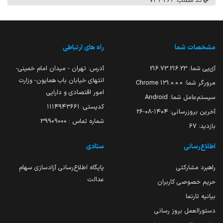
کد مطلب: 733261
مشخصات شما
راه های ارتباطی
آی‌پی شما:
216.73.216.23
آدرس: تهران - میدان امام خمینی-
انتهای خیابان باب همایون- وزارت
مرورگر شما:
131.0.0.0 Chrome
امور اقتصادی و دارایی
سیستم‌عامل شما:
Android
کدپستی: ۱۱۱۴۹۴۳۶۶۱
آخرین بروزرسانی:
۱۴۰۴-۰۸-۲۶
شماره تماس : 39909000
بازدید:
67
اطلاع‌رسانی
ستادی
راهبرد مشارکتی
پایگاه اطلاع‌رسانی آزادسازی سهام
عدالت
حریم خصوصی کاربران
بیانیه تارنما
دستورالعمل بروز رسانی