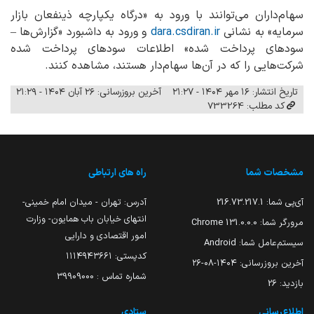
سهام‌داران می‌توانند با ورود به «درگاه یکپارچه ذینفعان بازار
سرمایه» به نشانی
dara.csdiran.ir
و ورود به داشبورد «گزارش‌ها –
سودهای پرداخت شده» اطلاعات سودهای پرداخت شده
شرکت‌هایی را که در آن‌ها سهام‌دار هستند، مشاهده کنند.
تاریخ انتشار: ۱۶ مهر ۱۴۰۴ - ۲۱:۲۷
آخرین بروزرسانی: ۲۶ آبان ۱۴۰۴ - ۲۱:۲۹
کد مطلب: 733264
مشخصات شما
راه های ارتباطی
آی‌پی شما:
216.73.217.1
آدرس: تهران - میدان امام خمینی-
انتهای خیابان باب همایون- وزارت
مرورگر شما:
131.0.0.0 Chrome
امور اقتصادی و دارایی
سیستم‌عامل شما:
Android
کدپستی: ۱۱۱۴۹۴۳۶۶۱
آخرین بروزرسانی:
۱۴۰۴-۰۸-۲۶
شماره تماس : 39909000
بازدید:
26
اطلاع‌رسانی
ستادی