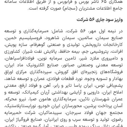
همکاری ۶۵ ناشر بورس و فرابورس و از طریق اطلاعات سامانه‌
جامع اطلاعات مشتریان (سجام) صورت گرفته است.
واریز سود جاری ۵۶ شرکت
در نیمه اول مهر، ۵۶ شرکت، شامل: «سرمایه‌گذاری و توسعه
صنایع سیمان، سالمین، سیمان شاهرود، فروسیلیسیم خمین،
کارخانجات داروپخش، تولیدی و صنعتی گوهرفام، سازه پویش،
افرانت، پتروشیمی جم، بیمه حافظ، پالایش نفت شیراز، کشاورزی
و دامپروری ملارد شیر، تامین سرمایه نوین، فولادافزاسپاهان،
توسعه معدنی وصنعتی صبانور، صنایع الکترونیک ماد ایران،
فروشگاه‌های زنجیره‌ای افق کوروش، سپرده‌گذاری مرکزی اوراق
بهادار و تسویه وجوه، نورد قطعات فولادی، عمران و توسعه شاهد،
پشم‌بافی توس، ایران پاسا تایر و رابر، آهن و فولاد ارفع، معدنی
املاح ایران، دارویی و آرایشی بهداشتی آریان کیمیاتک، توسعه و
عمران شهرستان نائین، سرمایه‌گذاری هامون صبا، نیرو محرکه،
آسان پرداخت پرشین، محورسازان ایران خودرو، نورایستاپلاستیک،
مجتمع جهان فولاد سیرجان، سپیدماکیان، شرکت خمیرمایه
رضوی، تولید و توسعه سرب و روی ایرانیان، صنایع فروآلیاژ ایران،
فرآوری زغال سنگ پروده طبس، صنعتی آما، گروه صنعتی پاکشو،