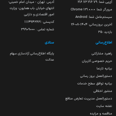
آی‌پی شما:
216.73.216.79
آدرس: تهران - میدان امام خمینی-
انتهای خیابان باب همایون- وزارت
مرورگر شما:
131.0.0.0 Chrome
امور اقتصادی و دارایی
سیستم‌عامل شما:
Android
کدپستی: ۱۱۱۴۹۴۳۶۶۱
آخرین بروزرسانی:
۱۴۰۴-۰۸-۲۶
شماره تماس : 39909000
بازدید:
35
اطلاع‌رسانی
ستادی
راهبرد مشارکتی
پایگاه اطلاع‌رسانی آزادسازی سهام
عدالت
حریم خصوصی کاربران
بیانیه تارنما
دستورالعمل بروز رسانی
بیانیه توافق سطح خدمات
منشور اخلاقی
دستورالعمل مدیریت تعارض منافع
نقشه سایت
مناقصه و مزایده