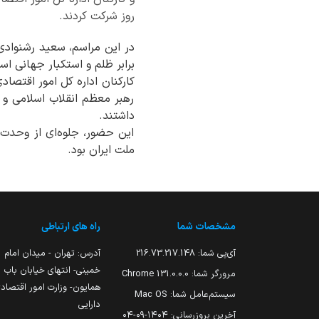
روز شرکت کردند.
برابر ظلم و استکبار جهانی اس
کارکنان اداره کل امور اقتصادی
رهبر معظم انقلاب اسلامی و ش
داشتند.
این حضور، جلوه‌ای از وحدت،
ملت ایران بود.
مشخصات شما
راه های ارتباطی
آی‌پی شما:
216.73.217.148
آدرس: تهران - میدان امام
خمینی- انتهای خیابان باب
مرورگر شما:
131.0.0.0 Chrome
همایون- وزارت امور اقتصاد
سیستم‌عامل شما:
Mac OS
دارایی
آخرین بروزرسانی:
۱۴۰۴-۰۹-۰۴