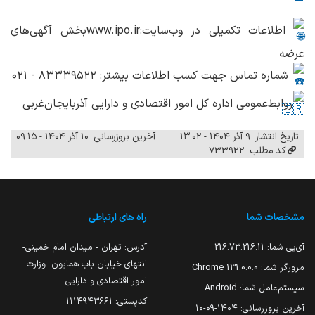
اطلاعات تکمیلی در وب‌سایت:www.ipo.irبخش آگهی‌های
عرضه
شماره تماس جهت کسب اطلاعات بیشتر: ٨٣٣٣٩۵٢٢ - ٠٢١
روابط‌عمومی اداره کل امور اقتصادی و دارایی آذربایجان‌غربی
تاریخ انتشار: ۹ آذر ۱۴۰۴ - ۱۳:۰۲
آخرین بروزرسانی: ۱۰ آذر ۱۴۰۴ - ۰۹:۱۵
کد مطلب: 733922
مشخصات شما
راه های ارتباطی
آی‌پی شما:
216.73.216.11
آدرس: تهران - میدان امام خمینی-
انتهای خیابان باب همایون- وزارت
مرورگر شما:
131.0.0.0 Chrome
امور اقتصادی و دارایی
سیستم‌عامل شما:
Android
کدپستی: ۱۱۱۴۹۴۳۶۶۱
آخرین بروزرسانی:
۱۴۰۴-۰۹-۱۰