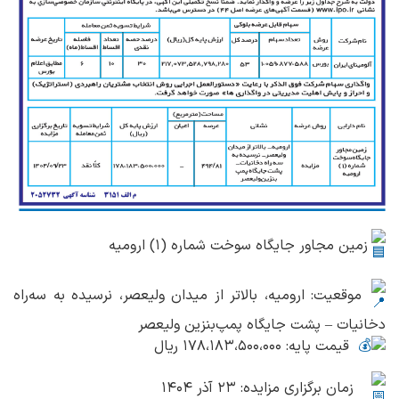
زمین مجاور جایگاه سوخت شماره (۱) ارومیه
موقعیت: ارومیه، بالاتر از میدان ولیعصر، نرسیده به سه‌راه
دخانیات – پشت جایگاه پمپ‌بنزین ولیعصر
قیمت پایه: ١٧٨،١٨٣،۵٠٠،٠٠٠ ریال
زمان برگزاری مزایده: ٢٣ آذر ١۴٠۴