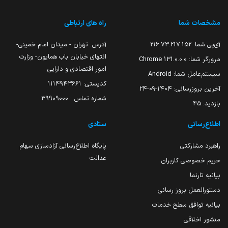
مشخصات شما
راه های ارتباطی
آی‌پی شما:
216.73.217.152
آدرس: تهران - میدان امام خمینی-
انتهای خیابان باب همایون- وزارت
مرورگر شما:
131.0.0.0 Chrome
امور اقتصادی و دارایی
سیستم‌عامل شما:
Android
کدپستی: ۱۱۱۴۹۴۳۶۶۱
آخرین بروزرسانی:
۱۴۰۴-۰۹-۲۴
شماره تماس : 39909000
بازدید:
45
اطلاع‌رسانی
ستادی
راهبرد مشارکتی
پایگاه اطلاع‌رسانی آزادسازی سهام
عدالت
حریم خصوصی کاربران
بیانیه تارنما
دستورالعمل بروز رسانی
بیانیه توافق سطح خدمات
منشور اخلاقی