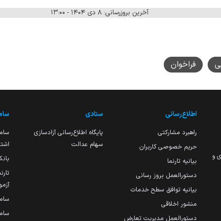
آخرین بروزرسانی: ۸ دی ۱۴۰۴ - ۱۳:۰۰
ی
فراخوان
اطلاع‌رسانی
ستادی
ساما
راهبرد مشارکتی
پایگاه اطلاع‌رسانی آزادسازی
ساما
سهام عدالت
اشتغ
حریم خصوصی کاربران
ی و
بانک
بیانیه تارنما
تارن
دستورالعمل بروز رسانی
آزمو
بیانیه توافق سطح خدمات
سام
منشور اخلاقی
ساما
دستورالعمل مدیریت تعارض