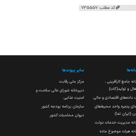
کد مطلب: 735557
نه‌ها
سایر پیوندها
نه جامع کارآفرینی ،
مرکز ملی رقابت
ال و تولید(کات)
دبیرخانه شورای عالی سلامت و
 داده‌های اقتصادی و مالی
امنیت غذایی
مای پنجره واحد محیط‌های
سازمان برنامه بودجه کشور
ن (ایران تما)
دیوان محاسبات کشور
انه مدیریت خدمات دولت
نه هیات موضوع ماده