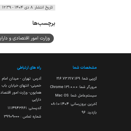
تاریخ انتشار: ۸ دی ۱۴۰۴ - ۱۲:۳۹
برچسب‌ها
وزارت امور اقتصادی و دارای
مشخصات شما
راه های ارتباطی
آی‌پی شما:
216.73.217.169
آدرس: تهران - میدان امام
خمینی- انتهای خیابان باب
مرورگر شما:
131.0.0.0 Chrome
همایون- وزارت امور اقتصاد
سیستم‌عامل شما:
Mac OS
دارایی
آخرین بروزرسانی:
۱۴۰۴-۱۰-۰۸
کدپستی: ۱۱۱۴۹۴۳۶۶۱
بازدید:
96
شماره تماس : 39909000