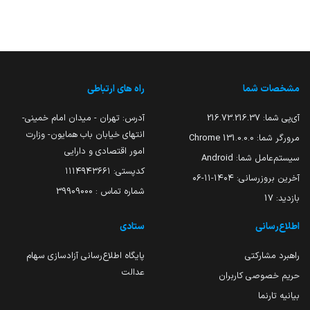
مشخصات شما
راه های ارتباطی
آی‌پی شما:
216.73.216.37
آدرس: تهران - میدان امام خمینی-
انتهای خیابان باب همایون- وزارت
مرورگر شما:
131.0.0.0 Chrome
امور اقتصادی و دارایی
سیستم‌عامل شما:
Android
کدپستی: ۱۱۱۴۹۴۳۶۶۱
آخرین بروزرسانی:
۱۴۰۴-۱۱-۰۶
شماره تماس : 39909000
بازدید:
17
اطلاع‌رسانی
ستادی
راهبرد مشارکتی
پایگاه اطلاع‌رسانی آزادسازی سهام
عدالت
حریم خصوصی کاربران
بیانیه تارنما