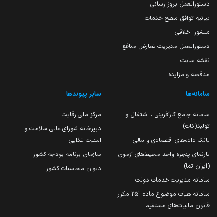
دستورالعمل بروز رسانی
بیانیه توافق سطح خدمات
منشور اخلاقی
دستورالعمل مدیریت تعارض منافع
نقشه سایت
مناقصه و مزایده
سامانه‌ها
سایر پیوندها
سامانه جامع کارآفرینی ، اشتغال و
مرکز ملی رقابت
تولید(کات)
دبیرخانه شورای عالی سلامت و
بانک داده‌های اقتصادی و مالی
امنیت غذایی
تارنمای پنجره واحد محیط‌های آزمون
سازمان برنامه بودجه کشور
(ایران تما)
دیوان محاسبات کشور
سامانه مدیریت خدمات دولت
سامانه هیات موضوع ماده 251 مکرر
قانون مالیات‌های مستقیم