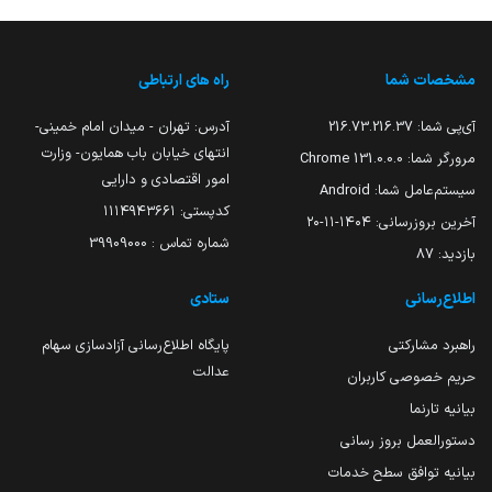
مشخصات شما
راه های ارتباطی
آی‌پی شما:
216.73.216.37
آدرس: تهران - میدان امام خمینی-
انتهای خیابان باب همایون- وزارت
مرورگر شما:
131.0.0.0 Chrome
امور اقتصادی و دارایی
سیستم‌عامل شما:
Android
کدپستی: ۱۱۱۴۹۴۳۶۶۱
آخرین بروزرسانی:
۱۴۰۴-۱۱-۲۰
شماره تماس : 39909000
بازدید:
87
اطلاع‌رسانی
ستادی
راهبرد مشارکتی
پایگاه اطلاع‌رسانی آزادسازی سهام
عدالت
حریم خصوصی کاربران
بیانیه تارنما
دستورالعمل بروز رسانی
بیانیه توافق سطح خدمات