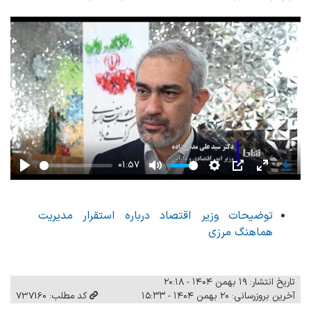
01:57
Play
Mute
Settings
PIP
Enter
Down
fullscreen
توضیحات وزیر اقتصاد درباره استقرار مدیریت
هماهنگ مرزی
تاریخ انتشار: ۱۹ بهمن ۱۴۰۴ - ۲۰:۱۸
آخرین بروزرسانی: ۲۰ بهمن ۱۴۰۴ - ۱۵:۳۳
کد مطلب: 737160