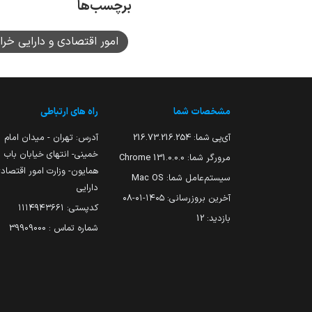
برچسب‌ها
امور اقتصادی و دارایی خر
مشخصات شما
راه های ارتباطی
آی‌پی شما:
216.73.216.254
آدرس: تهران - میدان امام
خمینی- انتهای خیابان باب
مرورگر شما:
131.0.0.0 Chrome
همایون- وزارت امور اقتصاد
سیستم‌عامل شما:
Mac OS
دارایی
آخرین بروزرسانی:
۱۴۰۵-۰۱-۰۸
کدپستی: ۱۱۱۴۹۴۳۶۶۱
بازدید:
12
شماره تماس : 39909000