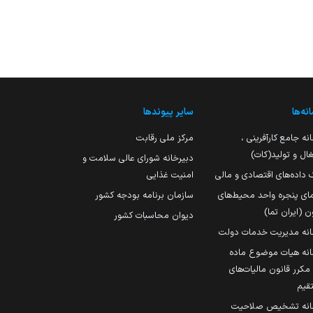
نه‌ها
سایر پیوندها
نه جامع کارآفرینی ،
مرکز ملی رقابت
ال و تولید(کات)
دبیرخانه شورای عالی سلامت و
 داده‌های اقتصادی و مالی
امنیت غذایی
مای پنجره واحد محیط‌های
سازمان برنامه بودجه کشور
ن (ایران تما)
دیوان محاسبات کشور
انه مدیریت خدمات دولت
نه هیات موضوع ماده
251 مکرر قانون مالیات‌های
قیم
انه تشخیص صلاحیت