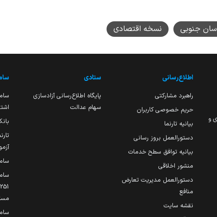
اسان جنوبی
نسخه اقتصادی
اطلاع‌رسانی
ستادی
ساما
راهبرد مشارکتی
پایگاه اطلاع‌رسانی آزادسازی
ساما
سهام عدالت
اشتغ
حریم خصوصی کاربران
ی و
بانک
بیانیه تارنما
تارن
دستورالعمل بروز رسانی
آزمو
بیانیه توافق سطح خدمات
سام
منشور اخلاقی
ساما
دستورالعمل مدیریت تعارض
منافع
مست
نقشه سایت
سام