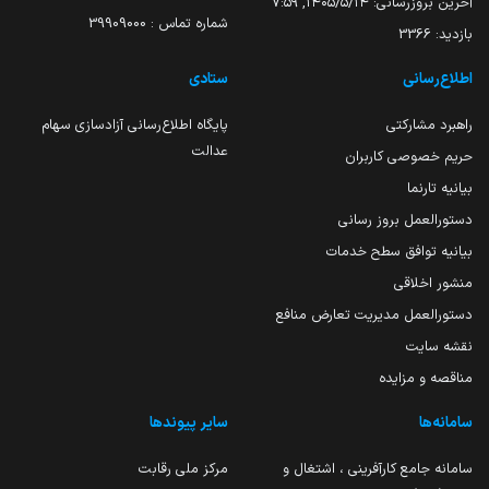
آخرین بروزرسانی:
۱۴۰۵/۵/۱۴, ۷:۵۹
شماره تماس : 39909000
بازدید:
3366
اطلاع‌رسانی
ستادی
راهبرد مشارکتی
پایگاه اطلاع‌رسانی آزادسازی سهام
عدالت
حریم خصوصی کاربران
بیانیه تارنما
دستورالعمل بروز رسانی
بیانیه توافق سطح خدمات
منشور اخلاقی
دستورالعمل مدیریت تعارض منافع
نقشه سایت
مناقصه و مزایده
سامانه‌ها
سایر پیوندها
سامانه جامع کارآفرینی ، اشتغال و
مرکز ملی رقابت