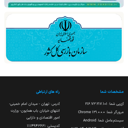
مشخصات شما
راه های ارتباطی
آی‌پی شما:
216.73.217.101
آدرس: تهران - میدان امام خمینی-
انتهای خیابان باب همایون- وزارت
مرورگر شما:
131.0.0.0 Chrome
امور اقتصادی و دارایی
سیستم‌عامل شما:
Android
کدپستی: ۱۱۱۴۹۴۳۶۶۱