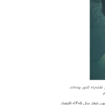
قشه‌راه کشور بوده‌اند،
.
به گزارش روابط عمومی اداره کل امور اقتصادی ودارایی استان خراسان جنوبی؛ مرتضی ذاکریان پیرامون شعار سال 1405« اقتصاد