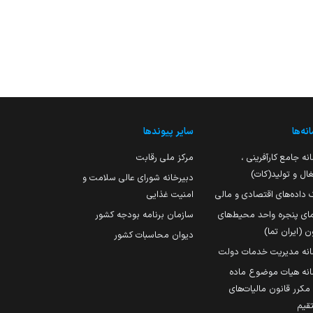
نه‌ها
سایر پیوندها
نه جامع کارآفرینی ،
مرکز ملی رقابت
ال و تولید(کات)
دبیرخانه شورای عالی سلامت و
 داده‌های اقتصادی و مالی
امنیت غذایی
مای پنجره واحد محیط‌های
سازمان برنامه بودجه کشور
ن (ایران تما)
دیوان محاسبات کشور
انه مدیریت خدمات دولت
نه هیات موضوع ماده
251 مکرر قانون مالیات‌های
قیم