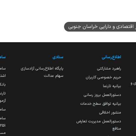
 اقتصادی و دارایی خراسان جنوبی
اطلاع‌رسانی
ستادی
ساما
راهبرد مشارکتی
پایگاه اطلاع‌رسانی آزادسازی
ساما
سهام عدالت
اشتغ
حریم خصوصی کاربران
ی و
بانک
بیانیه تارنما
تارن
دستورالعمل بروز رسانی
آزمو
بیانیه توافق سطح خدمات
سام
منشور اخلاقی
ساما
دستورالعمل مدیریت تعارض
منافع
مست