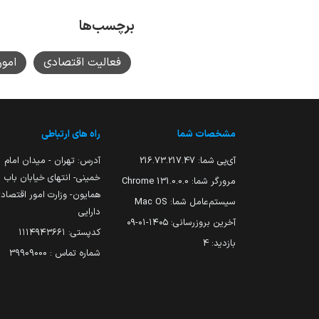
برچسب‌ها
فعالیت اقتصادی
امور
مشخصات شما
راه های ارتباطی
آی‌پی شما:
216.73.217.47
آدرس: تهران - میدان امام
خمینی- انتهای خیابان باب
مرورگر شما:
131.0.0.0 Chrome
همایون- وزارت امور اقتصاد
سیستم‌عامل شما:
Mac OS
دارایی
آخرین بروزرسانی:
۱۴۰۵-۰۱-۰۹
کدپستی: ۱۱۱۴۹۴۳۶۶۱
بازدید:
4
شماره تماس : 39909000